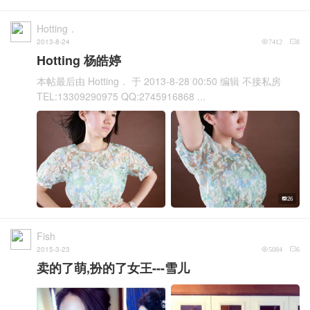
Hotting．
2013-8-24
7412
8
Hotting 杨皓婷
本帖最后由 Hotting． 于 2013-8-28 00:50 编辑 不接私房
TEL:13309290975 QQ:2745916868 ...
26
Fish
2015-3-23
5084
6
卖的了萌,扮的了女王---雪儿