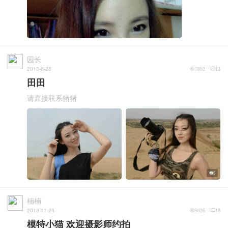
园长
2013-8-28
7892
13
田田
请直接联系猪猪
5
楠楠
2013-11-24
9336
18
模特小猫 欢迎摄影师约拍