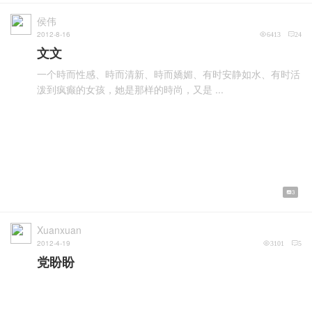
侯伟
2012-8-16
6413
24
文文
一个時而性感、時而清新、時而嬌媚、有时安静如水、有时活
泼到疯癫的女孩，她是那样的時尚，又是 ...
3
Xuanxuan
2012-4-19
3101
5
党盼盼