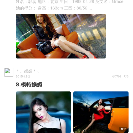
姓名：郭蕊 地区：北京 生日：1988-04-28 英文名：Grace
她的得分： 身高：163cm 三围：80/56 ...
＊。媄媚＊·.
2015-12-2
7793
3
S.模特媄媚
12