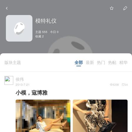
模特礼仪
主题 555 今日 0
收藏 2
版块主题
全部
最新
热门
热帖
精华
侯伟
2013-7-21
8208
14
小模，寇博雅