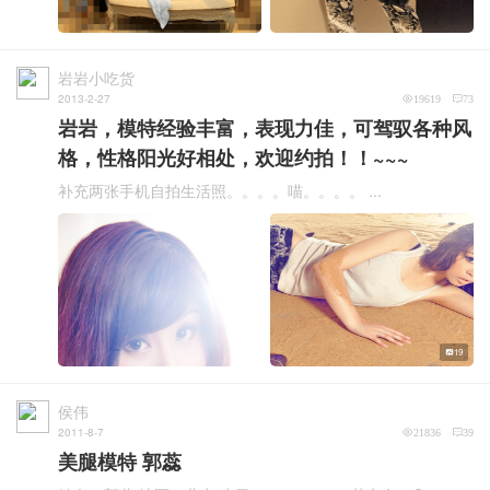
岩岩小吃货
2013-2-27
19619
73
岩岩，模特经验丰富，表现力佳，可驾驭各种风
格，性格阳光好相处，欢迎约拍！！~~~
补充两张手机自拍生活照。。。。喵。。。。 ...
19
侯伟
2011-8-7
21836
39
美腿模特 郭蕊