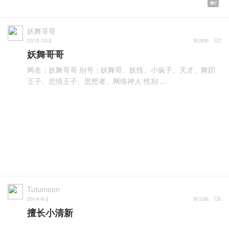
3
妖舞哥哥
2013-10-2
2890
2
妖舞哥哥
网名：妖舞哥哥 别号：妖舞哥、妖怪、小疯子、天才、舞蹈
王子、悲情王子、思想者、网络神人 性别 ...
Tutumoon
2014-9-3
3286
6
擅长小清新