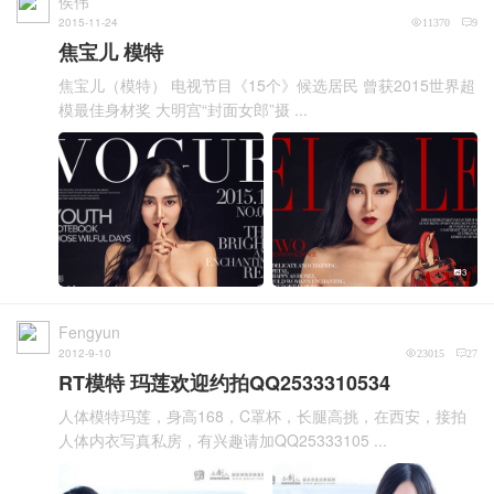
侯伟
2015-11-24
11370
9
焦宝儿 模特
焦宝儿（模特） 电视节目《15个》候选居民 曾获2015世界超
模最佳身材奖 大明宫“封面女郎”摄 ...
3
Fengyun
2012-9-10
23015
27
RT模特 玛莲欢迎约拍QQ2533310534
人体模特玛莲，身高168，C罩杯，长腿高挑，在西安，接拍
人体内衣写真私房，有兴趣请加QQ25333105 ...