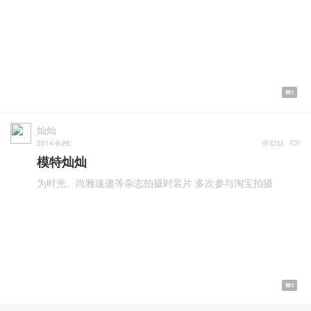
5
灿灿
2014-9-26
3233
7
模特灿灿
为时光、尚雅速递等杂志拍摄时装片 多次参与淘宝拍摄
9