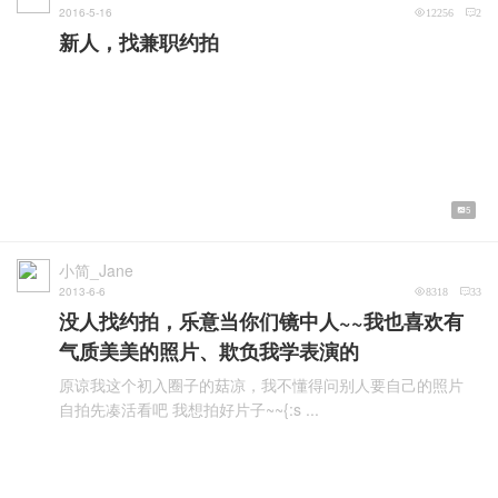
2016-5-16
12256
2
新人，找兼职约拍
5
小简_Jane
2013-6-6
8318
33
没人找约拍，乐意当你们镜中人~~我也喜欢有
气质美美的照片、欺负我学表演的
原谅我这个初入圈子的菇凉，我不懂得问别人要自己的照片
自拍先凑活看吧 我想拍好片子~~{:s ...