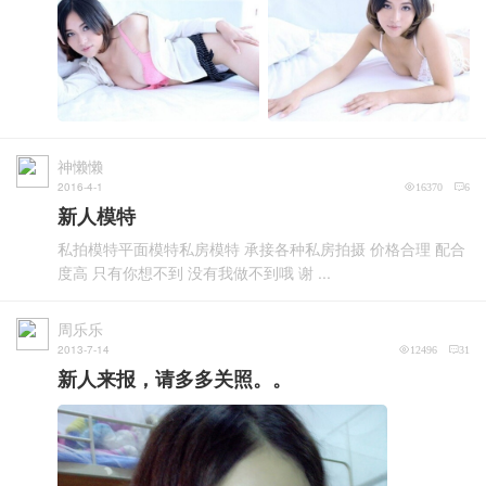
神懒懒
2016-4-1
16370
6
新人模特
私拍模特平面模特私房模特 承接各种私房拍摄 价格合理 配合
度高 只有你想不到 没有我做不到哦 谢 ...
周乐乐
2013-7-14
12496
31
新人来报，请多多关照。。