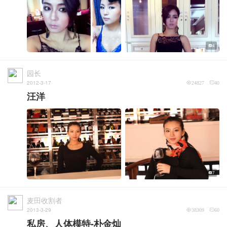
4
园长
2012-3-17
24827
40
汪洋
7
麦田收割者
2013-3-29
38309
60
私房、人体模特-朴金灿