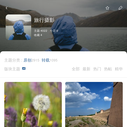
旅行摄影
主题 4022 今日 0
收藏 4
主题分类 :
原创
转载
2915
1095
版块主题
全部
最新
热门
热帖
精华