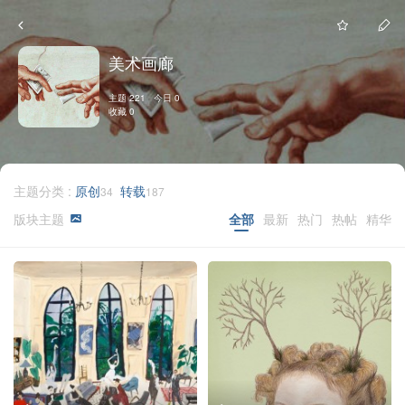
美术画廊
主题 221 今日 0
收藏 0
主题分类 :
原创
转载
34
187
版块主题
全部
最新
热门
热帖
精华