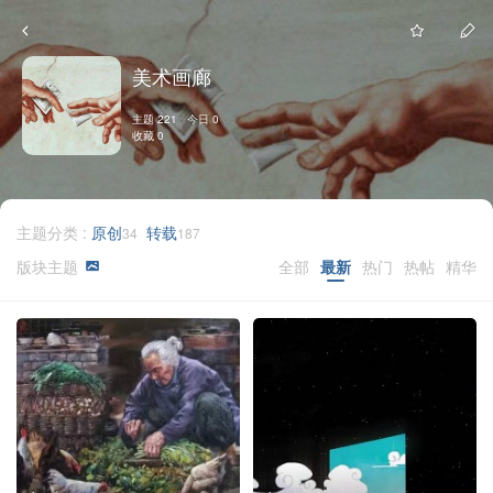
美术画廊
主题 221 今日 0
收藏 0
主题分类 :
原创
转载
34
187
版块主题
全部
最新
热门
热帖
精华