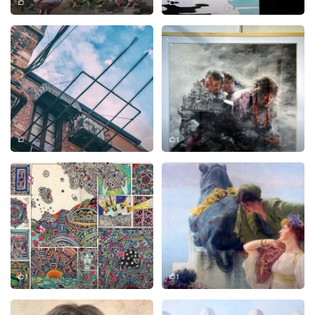
1
1
1