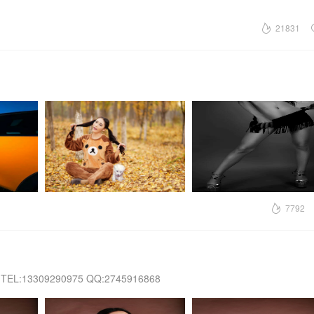
21831
7792
EL:13309290975 QQ:2745916868