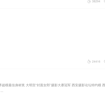
38294
24416
世界超模最佳身材奖 大明宫“封面女郎”摄影大赛冠军 西安摄影论坛特约模 
..