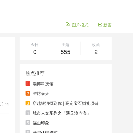
图片模式
新窗
今日
主题
收藏
0
555
2
热点推荐
1
淄博科技馆
2
潍坊春天
3
穿越银河找到你 | 高定宝石婚礼项链
15
4
城市人文系列之「遇见澳内海」
5
福山印象
6
开启休闲模式