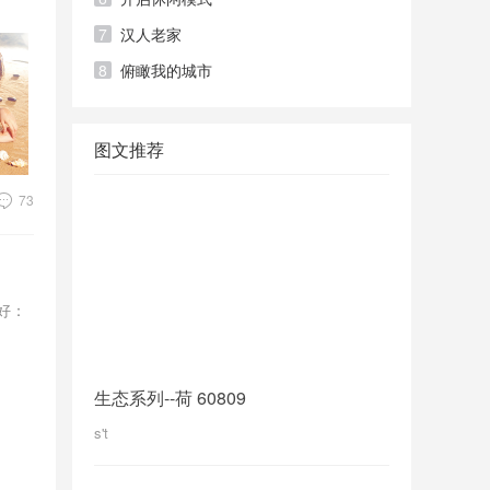
7
汉人老家
8
俯瞰我的城市
图文推荐
73
爱好：
生态系列--荷 60809
s't