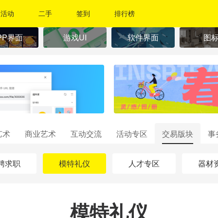
活动
二手
签到
排行榜
PP界面
游戏UI
软件界面
图
艺术
商业艺术
互动交流
活动专区
交易版块
事
聘求职
模特礼仪
人才专区
器材
模特礼仪