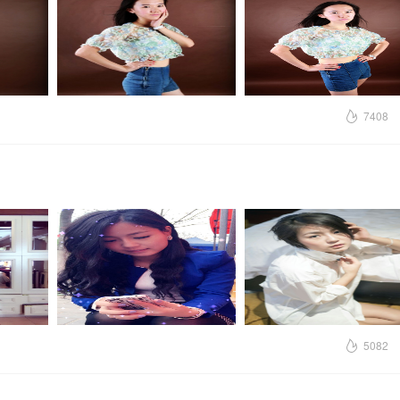
7408
5082