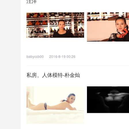
汪洋
babyccb00
2016-8-19 00:26
私房、人体模特-朴金灿