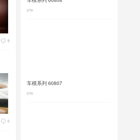
c'm
8
车模系列 60807
c'm
6