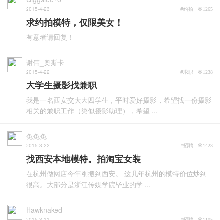
2015-4-23
#约拍
1265
求约拍模特，仅限美女！
有意者请回复！
谢伟_奥斯卡
2015-4-22
#求职
1238
大学生摄影找兼职
我是一名西安交大大四学生，平时爱好摄影，希望找一份摄影
相关的兼职工作（类似摄影助理），希望 ...
兔兔兔
2015-3-22
#招聘
1423
找西安本地模特。拍淘宝女装
在杭州做网店今年刚搬到西安。 这几年杭州的模特价位炒到
很高。大部分是浙江传媒学院毕业的学 ...
Hawknaked
2015-3-11
#招聘
1105