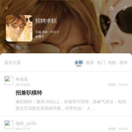
招聘求职
主题 346 今日 0
收藏 0
版块主题
全部
最新
热门
热帖
精华
梅地亚
2015-9-23
#招聘
1270
招兼职模特
兼职模特：身高165以上，长相乖巧清纯，形象气质佳，有拍
摄文艺清新女装风格经验，自带化妆。 人 ...
咖啡_cjnZe
2015-7-10
#招聘
1043