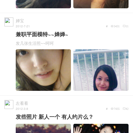
婵宝
2012-7-21
#
3431
11
兼职平面模特~~婵婵~
发几张生活照~~呵呵
左看看
2012-3-8
#
7435
42
发些照片 新人一个 有人约片么？