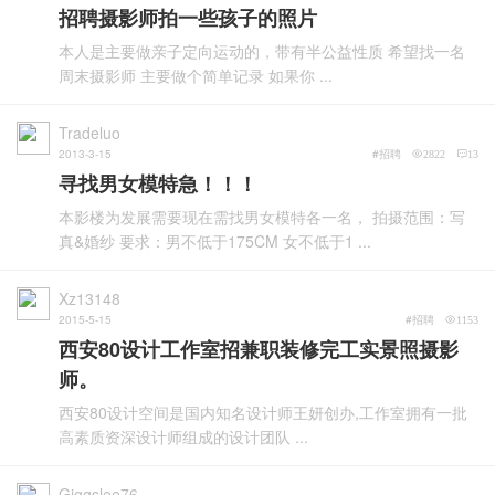
招聘摄影师拍一些孩子的照片
本人是主要做亲子定向运动的，带有半公益性质 希望找一名
周末摄影师 主要做个简单记录 如果你 ...
Tradeluo
2013-3-15
#招聘
2822
13
寻找男女模特急！！！
本影楼为发展需要现在需找男女模特各一名， 拍摄范围：写
真&婚纱 要求：男不低于175CM 女不低于1 ...
Xz13148
2015-5-15
#招聘
1153
西安80设计工作室招兼职装修完工实景照摄影
师。
西安80设计空间是国内知名设计师王妍创办,工作室拥有一批
高素质资深设计师组成的设计团队 ...
Giggslee76