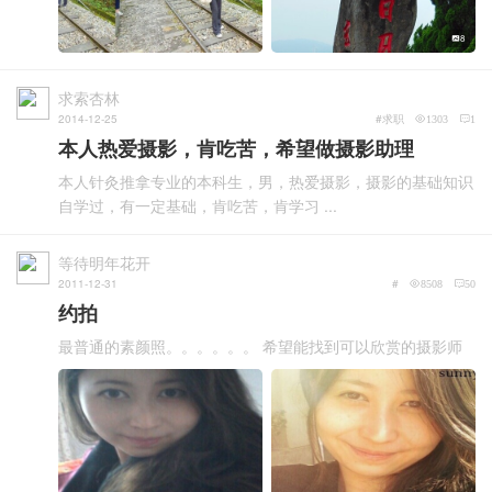
8
求索杏林
2014-12-25
#求职
1303
1
本人热爱摄影，肯吃苦，希望做摄影助理
本人针灸推拿专业的本科生，男，热爱摄影，摄影的基础知识
自学过，有一定基础，肯吃苦，肯学习 ...
等待明年花开
2011-12-31
#
8508
50
约拍
最普通的素颜照。。。。。。 希望能找到可以欣赏的摄影师