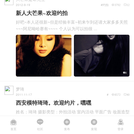
2012-9-19
#约拍
3792
12
新人大芒果~欢迎约拍
好吧~本人还很新~但是经验丰富~初来乍到还请大家多多关照
~~~阿尼呦哈赛有~~~~ 个人认为可以拍很 ...
6
梦琦
2011-11-17
#
8572
40
西安模特琦琦。欢迎约片，嘿嘿
姓名：琦琦 摄影类型：外拍活动 室内活动 平面广告 妆面造型
承接各种工作室样片拍摄 婚纱影楼 ...
首页
社区
发布
发现
登录