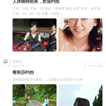
人体模特由美，欢迎约拍
艺名：由美 年龄：25 爱好：弹钢琴 舞蹈 走秀 星座：双子座
三围：84、62、88 体重：50KG ...
4
喀秋莎
2012-7-15
#
4500
29
喀秋莎约拍
暑假期间想找份兼职， 几张最近生活照给予参考