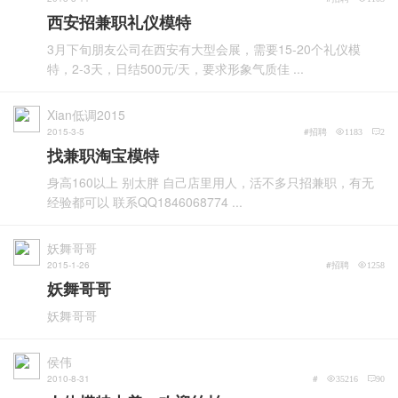
西安招兼职礼仪模特
3月下旬朋友公司在西安有大型会展，需要15-20个礼仪模
特，2-3天，日结500元/天，要求形象气质佳 ...
Xian低调2015
2015-3-5
#招聘
1183
2
找兼职淘宝模特
身高160以上 别太胖 自己店里用人，活不多只招兼职，有无
经验都可以 联系QQ1846068774 ...
妖舞哥哥
2015-1-26
#招聘
1258
妖舞哥哥
妖舞哥哥
侯伟
2010-8-31
#
35216
90