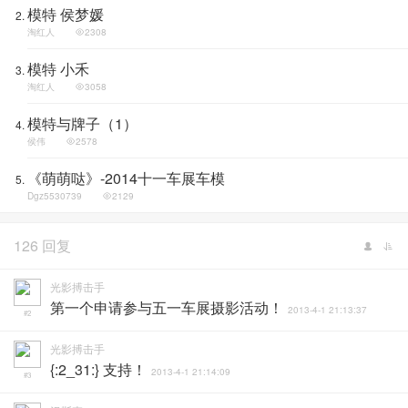
模特 侯梦媛
淘红人
2308
模特 小禾
淘红人
3058
模特与牌子（1）
侯伟
2578
《萌萌哒》-2014十一车展车模
Dgz5530739
2129
126 回复
光影搏击手
第一个申请参与五一车展摄影活动！
2013-4-1 21:13:37
#2
光影搏击手
{:2_31:} 支持！
2013-4-1 21:14:09
#3