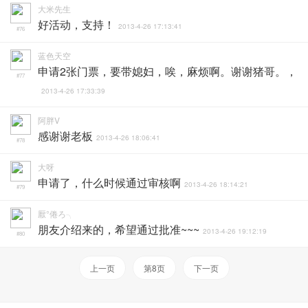
大米先生
好活动，支持！
2013-4-26 17:13:41
#76
蓝色天空
申请2张门票，要带媳妇，唉，麻烦啊。谢谢猪哥。，
#77
2013-4-26 17:33:39
阿胖V
感谢谢老板
2013-4-26 18:06:41
#78
大呀
申请了，什么时候通过审核啊
2013-4-26 18:14:21
#79
厭°倦ろ╮
朋友介绍来的，希望通过批准~~~
2013-4-26 19:12:19
#80
上一页
第8页
下一页