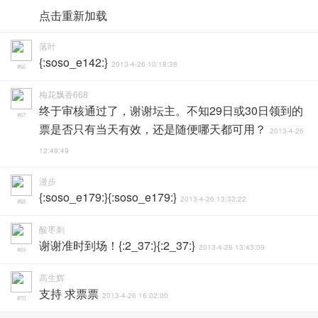
点击重新加载
落叶
{:soso_e142:}
2013-4-26 10:18:38
#66
梅花飘香668
终于审核通过了，谢谢坛主。不知29日或30日领到的
#67
票是否只有当天有效，还是随便哪天都可用？
2013-4-26
12:49:49
漫步
{:soso_e179:}{:soso_e179:}
2013-4-26 13:33:22
#68
酸枣刺
谢谢准时到场！{:2_37:}{:2_37:}
2013-4-26 13:43:09
#69
高生辉
支持 求票票
2013-4-26 16:02:00
#70