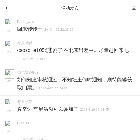
活动发布
Faith_wjw
回来转转~~
2013-4-25 22:33:20
#61
专属昕昕
{:soso_e105:}悲剧了 在北京出差中....尽量赶回来吧
#62
2013-4-25 23:49:44
梅花飘香668
如何知道审核通过，不知坛主何时通知，期待能够获
#63
取门票。
2013-4-26 00:34:20
塬上小草
真幸运 车展活动可以参加了
2013-4-26 09:18:05
#64
Ljnd90
#65
2013-4-26 09:23:17