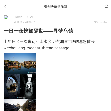
图美映像俱乐部
David_ErJVL
2015-3-9 22:31:17
1
1393
一日一夜恍如隔世——寻梦乌镇
十年后又一次来到江南水乡，恍如隔世般的悠悠情长！
wechat:lang_wechat_threadmessage