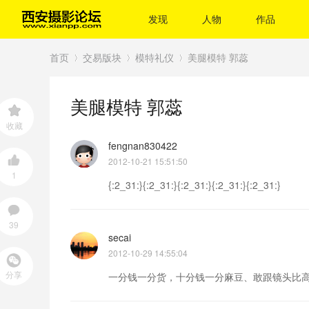
发现
人物
作品
首页
交易版块
模特礼仪
美腿模特 郭蕊
美腿模特 郭蕊
›
›
›
收藏
fengnan830422
2012-10-21 15:51:50
1
{:2_31:}{:2_31:}{:2_31:}{:2_31:}{:2_31:}
39
secai
2012-10-29 14:55:04
分享
一分钱一分货，十分钱一分麻豆、敢跟镜头比高下{: