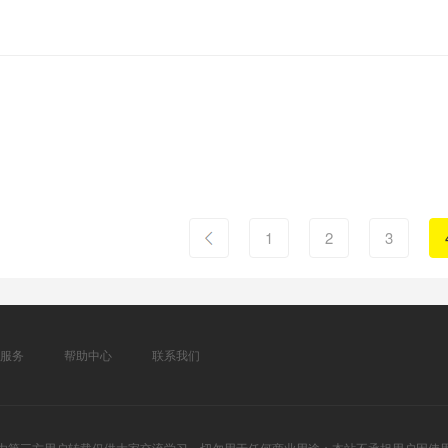
1
2
3
服务
帮助中心
联系我们
由第三方用户转载仅供大家交流学习，切勿用于任何商业用途；本站不承担用户因使