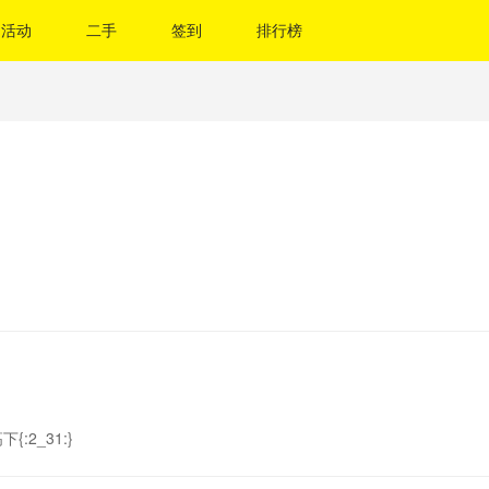
活动
二手
签到
排行榜
2_31:}