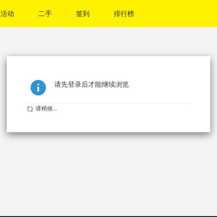
活动
二手
签到
排行榜
请先登录后才能继续浏览
请稍候...