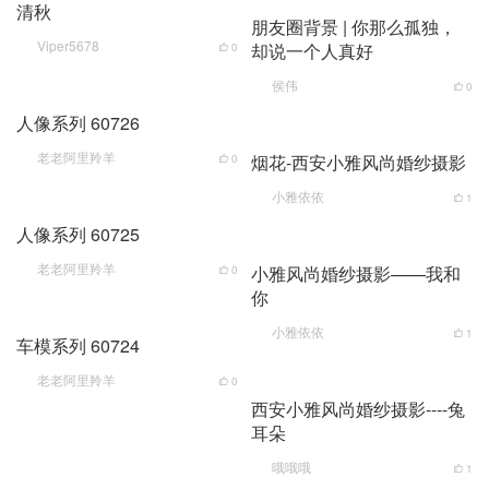
清秋
朋友圈背景 | 你那么孤独，
Viper5678
却说一个人真好
0
侯伟
0
人像系列 60726
老老阿里羚羊
烟花-西安小雅风尚婚纱摄影
0
小雅依依
1
人像系列 60725
老老阿里羚羊
小雅风尚婚纱摄影——我和
0
你
小雅依依
1
车模系列 60724
老老阿里羚羊
0
西安小雅风尚婚纱摄影----兔
耳朵
哦哦哦
1