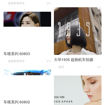
老老阿里羚羊
0
车模系列 60803
大华1935 超跑机车拍摄
老老阿里羚羊
0
侯伟
1
车模系列 60802