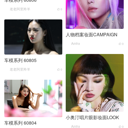
老老阿里羚羊
0
人物档案妆面CAMPAIGN
Amhx
0
车模系列 60805
老老阿里羚羊
0
小奥汀唱片眼影妆面LOOK
车模系列 60804
Amhx
0