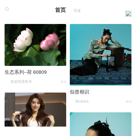
首页
导读
生态系列--荷 60809
老老阿里羚羊
0
似曾相识
Bmbara
0