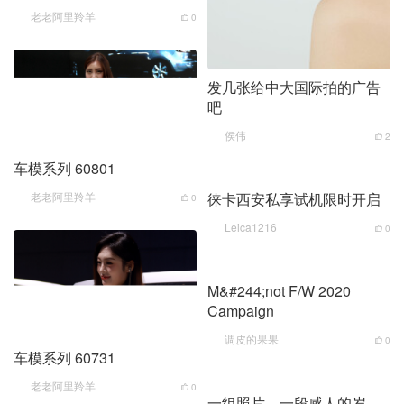
老老阿里羚羊
0
发几张给中大国际拍的广告
吧
侯伟
2
车模系列 60801
老老阿里羚羊
徕卡西安私享试机限时开启
0
Leica1216
0
M&#244;not F/W 2020
Campaign
调皮的果果
0
车模系列 60731
老老阿里羚羊
0
一组照片，一段感人的岁