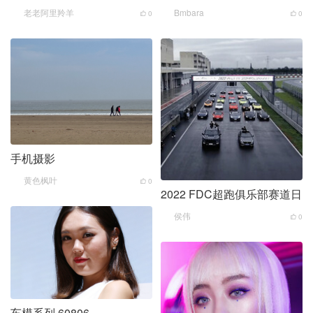
老老阿里羚羊
Bmbara
0
0
手机摄影
黄色枫叶
0
2022 FDC超跑俱乐部赛道日
侯伟
0
车模系列 60806