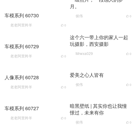
月。
车模系列 60730
侯伟
0
老老阿里羚羊
0
这个六一带上你的家人一起
玩摄影，西安摄影
车模系列 60729
Mrwxa029
0
老老阿里羚羊
0
爱美之心人皆有
人像系列 60728
侯伟
0
老老阿里羚羊
0
暗黑壁纸 | 其实你也让我憧
车模系列 60727
憬过，未来有你
老老阿里羚羊
0
侯伟
0