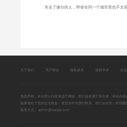
失去了缘分的人，即使在同一个城市里也不太
关于我们
用户协议
隐私政策
侵权申诉
企业
免责声明：本站部分内容来源于网络，图片版权属于原作者，本站内容
如果侵犯了您的合法权益，请您及时与我们联系，我们会在第一时间删
联系方式： admin@xianpp.com