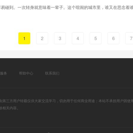
容易碰到。一次转身就意味着一辈子。这个喧闹的城市里，谁又在思念着
1
2
3
下一页
4
5
6
7
服务
帮助中心
联系我们
由第三方用户转载仅供大家交流学习，切勿用于任何商业用途；本站不承担用户因使
除相关内容。