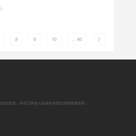
谁。
8
9
10
... 40
用这些资源，对自己和他人造成任何形式的损害或伤害；