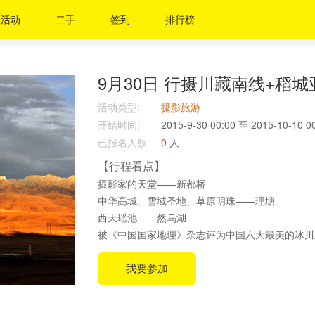
活动
二手
签到
排行榜
9月30日 行摄川藏南线+稻城
活动类型:
摄影旅游
开始时间:
2015-9-30 00:00 至 2015-10-10 
已报名人数:
0
人
【行程看点】
摄影家的天堂——新都桥
中华高城、雪域圣地、草原明珠——理塘
西天瑶池——然乌湖
被《中国国家地理》杂志评为中国六大最美的冰川
西藏的小瑞士——波密
直刺天空的长矛，最美的羞女峰——南迦巴瓦峰
我要参加
西藏的江南——林芝
魂牵梦绕的圣城——拉萨