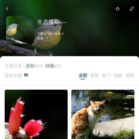
生态摄影
主题 6766 今日 0
收藏 11
主题分类 :
原创
转载
5876
879
版块主题
全部
最新
热门
热帖
精华