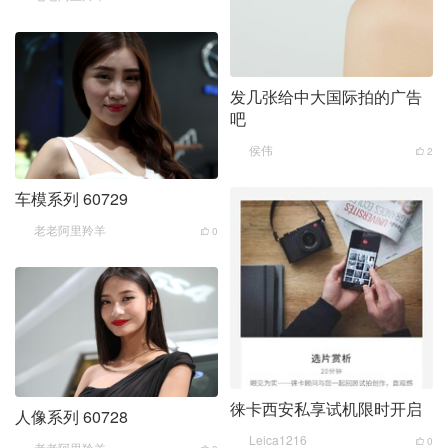
发几张给中大国际拍的广告
吧
侯伟
2
车模系列 60729
老老阿里羚羊
0
徕卡西安私享试机限时开启
人像系列 60728
Leica1216
0
老老阿里羚羊