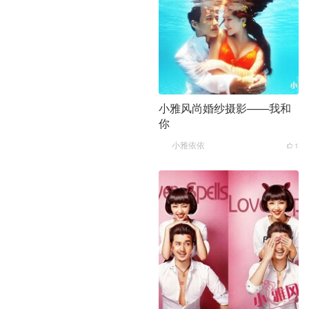
小雅风尚婚纱摄影——我和
你
小雅依依
1