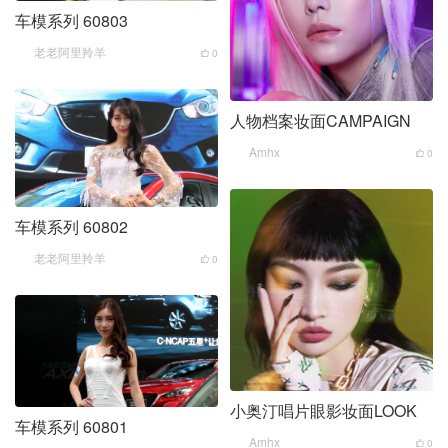
车模系列 60803
老老阿里羚羊
0
人物档案妆面CAMPAIGN
Amhx
0
车模系列 60802
老老阿里羚羊
0
小奥汀唱片眼影妆面LOOK
车模系列 60801
Amhx
0