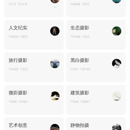
1万
14万
8968
9万
1
人文纪实
生态摄影
8229
8万
6766
6万
旅行摄影
黑白摄影
4022
3万
947
9190
微距摄影
建筑摄影
396
3921
568
5827
艺术创意
静物拍摄