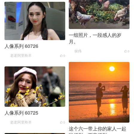
一组照片，一段感人的岁
月。
人像系列 60726
侯伟
0
老老阿里羚羊
0
人像系列 60725
老老阿里羚羊
0
这个六一带上你的家人一起