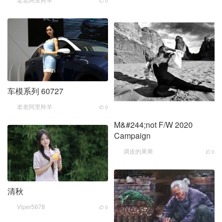
0
车模系列 60727
老老阿里羚羊
0
M&#244;not F/W 2020
Campaign
调皮的果果
0
清秋
Viper5678
0