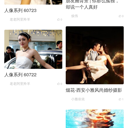
朋友圈背景 | 你那么孤独，
却说一个人真好
人像系列 60723
侯伟
0
老老阿里羚羊
0
人像系列 60722
老老阿里羚羊
0
烟花-西安小雅风尚婚纱摄影
小雅依依
1