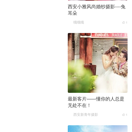
西安小雅风尚婚纱摄影----兔
耳朵
哦哦哦
1
最新客片——懂你的人总是
无处不在！
西安新青年摄影
1