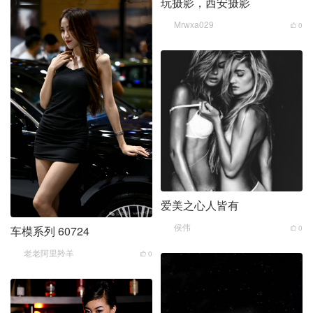
玩摄影，西安摄影
Mrwxa029
0
爱美之心人皆有
侯伟
车模系列 60724
0
老老阿里羚羊
0