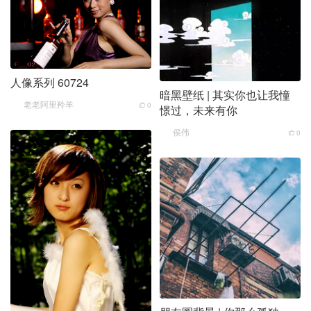
人像系列 60724
暗黑壁纸 | 其实你也让我憧
老老阿里羚羊
0
憬过，未来有你
侯伟
0