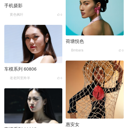
手机摄影
黄色枫叶
0
荷塘悦色
Bmbara
0
车模系列 60806
老老阿里羚羊
0
惠安女