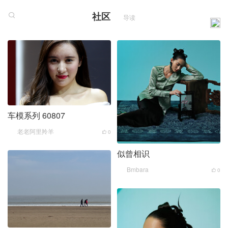
社区
导读
车模系列 60807
老老阿里羚羊
0
似曾相识
Bmbara
0