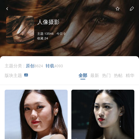
人像摄影
主题 13546 今日 0
收藏 24
主题分类 :
原创
转载
8624
4093
版块主题
全部
最新
热门
热帖
精华