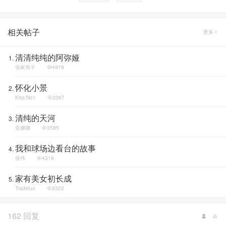
相关帖子
更多
清清纯纯的阿弥娅
张家燕子
4978
怀化小景
Kiss;No1
2067
清纯的天河
亚娜娜
3585
我和球场边看台的故事
侯伟
4319
家有美女初长成
Tradeluo
2322
162 回复