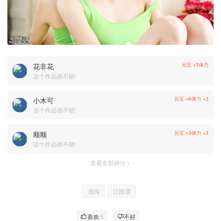
花非花
元宝 +3
体力
这个作品很不错!
小木可
元宝 +6
体力 +3
这个作品很不错!
顺顺
元宝 +3
体力 +3
这个作品很不错!
查看全部评分
清纯
江雨霏
喜欢
6
不好