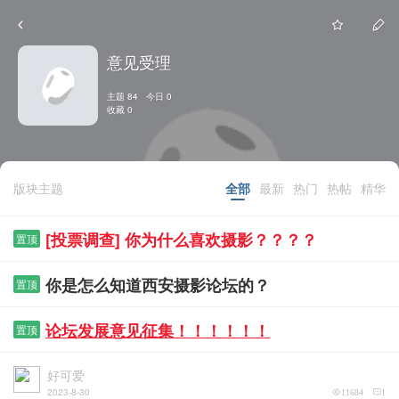
意见受理
主题 84 今日 0
收藏 0
版块主题
全部
最新
热门
热帖
精华
[投票调查] 你为什么喜欢摄影？？？？
置顶
你是怎么知道西安摄影论坛的？
置顶
论坛发展意见征集！！！！！！
置顶
好可爱
2023-8-30
11684
1