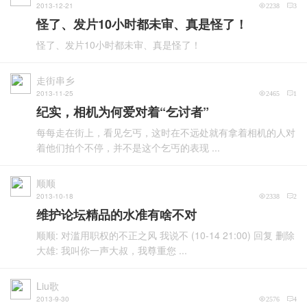
2013-12-21
2238
3
怪了、发片10小时都未审、真是怪了！
怪了、发片10小时都未审、真是怪了！
走街串乡
2013-11-25
2465
1
纪实，相机为何爱对着“乞讨者”
每每走在街上，看见乞丐，这时在不远处就有拿着相机的人对
着他们拍个不停，并不是这个乞丐的表现 ...
顺顺
2013-10-18
2338
2
维护论坛精品的水准有啥不对
顺顺: 对滥用职权的不正之风 我说不 (10-14 21:00) 回复 删除
大雄: 我叫你一声大叔，我尊重您 ...
Liu歌
2013-9-30
2576
4