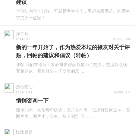
建议
本论坛内容十分好。可就是字太小了，看起来很困难。能否将
字变大一点呢？ ...
深红色
2014-1-17
7768
36
新的一年开始了，作为热爱本坛的摄友对关于评
贴，回帖的建议和倡议（转帖）
评帖 我们在论坛上发表摄影作品就是为了交流，交流就必须
互相评论，否则就失去了交流的意 ...
所欲随心
2013-12-28
2380
3
悄悄咨询一下——
连续几天，无论哪个版块，图片发不出，也没有任何提示，或
图片大，图片小，没有。换了浏览 器， ...
比比皆是