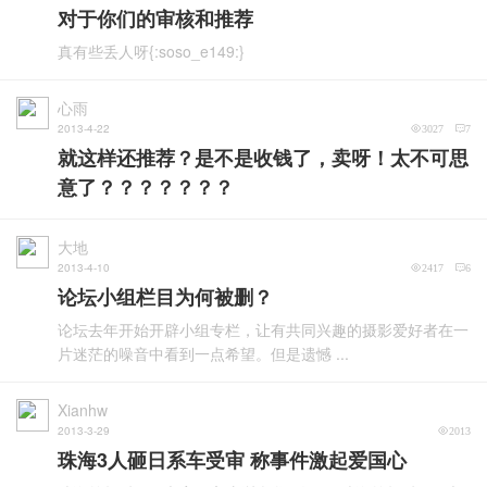
对于你们的审核和推荐
真有些丢人呀{:soso_e149:}
心雨
2013-4-22
3027
7
就这样还推荐？是不是收钱了，卖呀！太不可思
意了？？？？？？？
大地
2013-4-10
2417
6
论坛小组栏目为何被删？
论坛去年开始开辟小组专栏，让有共同兴趣的摄影爱好者在一
片迷茫的噪音中看到一点希望。但是遗憾 ...
Xianhw
2013-3-29
2013
珠海3人砸日系车受审 称事件激起爱国心