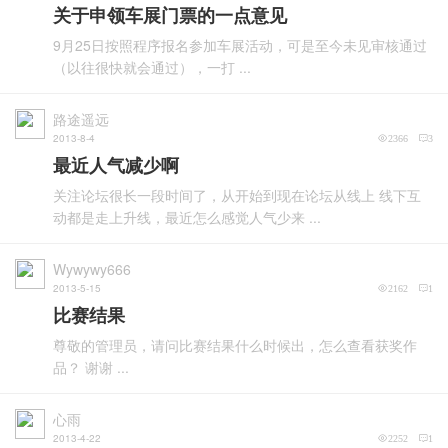
关于申领车展门票的一点意见
9月25日按照程序报名参加车展活动，可是至今未见审核通过
（以往很快就会通过），一打 ...
路途遥远
2013-8-4
2366
3
最近人气减少啊
关注论坛很长一段时间了，从开始到现在论坛从线上 线下互
动都是走上升线，最近怎么感觉人气少来 ...
Wywywy666
2013-5-15
2162
1
比赛结果
尊敬的管理员，请问比赛结果什么时候出，怎么查看获奖作
品？ 谢谢 ...
心雨
2013-4-22
2252
1