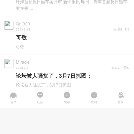
珠海首起反日砸车案开审 新快报讯 昨日，珠海首起反日砸车
案在香 ...
Qdf320
2013-3-14
1903
3
可敬
可敬
Miracle
2013-3-7
2751
27
论坛被人骚扰了，3月7日抓图；
论坛被人骚扰了，3月7日抓图；
首页
社区
发布
发现
登录