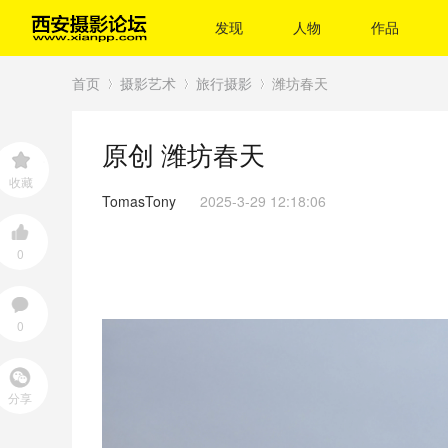
发现
人物
作品
首页
摄影艺术
旅行摄影
潍坊春天
原创
潍坊春天
›
›
›
收藏
TomasTony
2025-3-29 12:18:06
0
0
分享