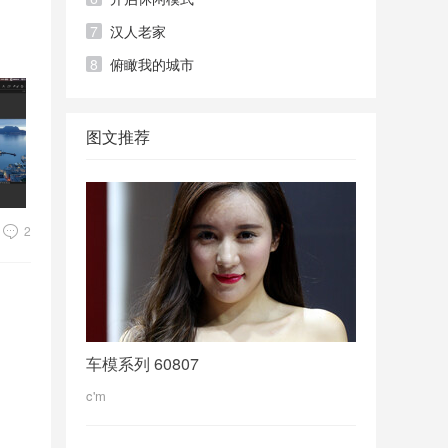
7
汉人老家
8
俯瞰我的城市
图文推荐
2
车模系列 60807
c'm