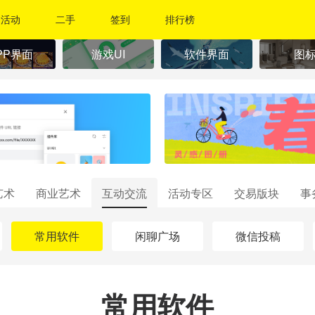
活动
二手
签到
排行榜
PP界面
游戏UI
软件界面
图
艺术
商业艺术
互动交流
活动专区
交易版块
事
常用软件
闲聊广场
微信投稿
常用软件