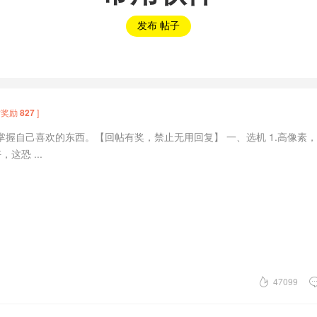
发布 帖子
帖奖励
827
]
握自己喜欢的东西。【回帖有奖，禁止无用回复】 一、选机 1.高像素
这恐 ...
47099