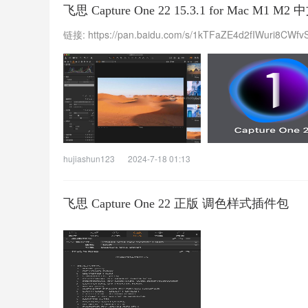
飞思 Capture One 22 15.3.1 for Mac M1 
链接: https://pan.baidu.com/s/1kTFaZE4d2fIWuri8CW
hujiashun123
2024-7-18 01:13
飞思 Capture One 22 正版 调色样式插件包