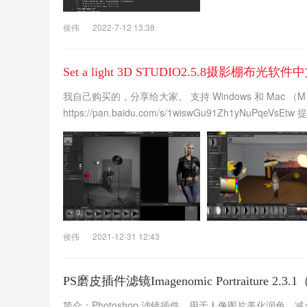
侯伟
2022-7-12 13:38
Set a light 3D STUDIO2.5.8摄影棚布光软
我自己购买的，分享给大家。 支持 Windows 和 Mac 
https://pan.baidu.com/s/1wiswGu91Zh1yNuPqeVsEtw
侯伟
2021-12-31 12:43
PS磨皮插件滤镜Imagenomic Portraiture 2
简介：Photoshop 滤镜插件，用于人像图片美化润