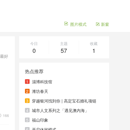
图片模式
新窗
今日
主题
收藏
0
57
1
，最好
热点推荐
1
淄博科技馆
2
潍坊春天
3
穿越银河找到你 | 高定宝石婚礼项链
4
城市人文系列之「遇见澳内海」
166
5
福山印象
6
开启休闲模式