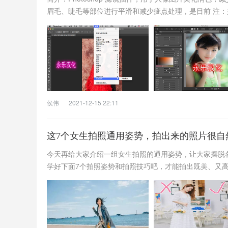
眉毛、睫毛等部位进行平滑和减少疵点处理，是目前 注：插件
侯伟
2021-12-15 22:11
这7个女生拍照通用姿势，拍出来的照片很自
今天再给大家介绍一组女生拍照的通用姿势，让大家摆脱
学好下面7个拍照姿势和拍照技巧吧，才能拍出既美、又高大上