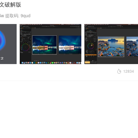
M2 中文破解版
fvSw 提取码: 9qud
12834