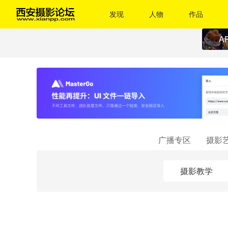
发现
人物
作品
A
广播专区
摄影
摄影教学