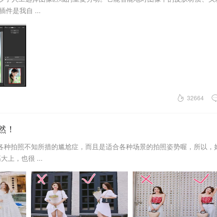
是我自 ...
32664
然！
各种拍照不知所措的尴尬症，而且是适合各种场景的拍照姿势喔，所以，
，也很 ...