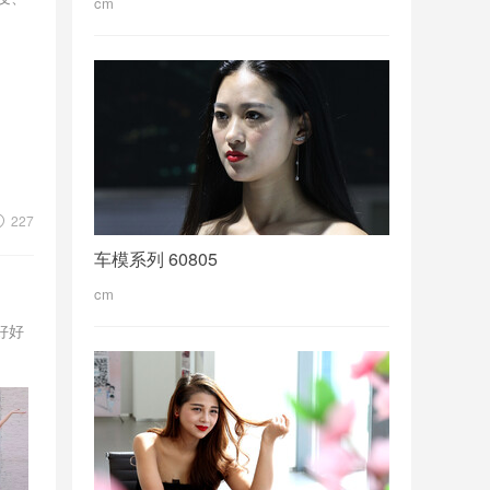
cm
227
车模系列 60805
cm
好好