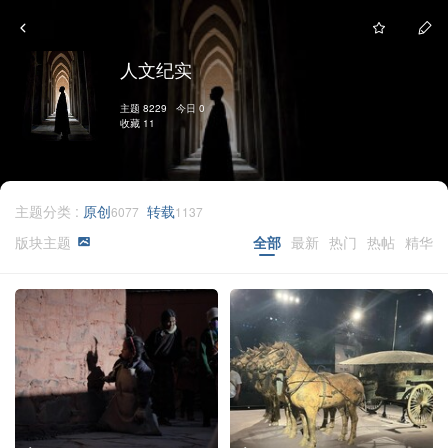
人文纪实
主题 8229 今日 0
收藏 11
主题分类 :
原创
转载
6077
1137
版块主题
全部
最新
热门
热帖
精华