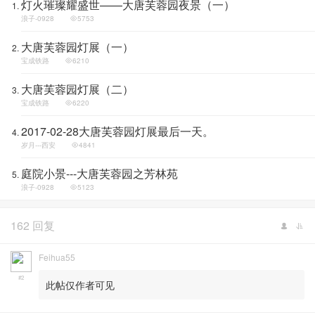
灯火璀璨耀盛世——大唐芙蓉园夜景（一）
浪子-0928
5753
大唐芙蓉园灯展（一）
宝成铁路
6210
大唐芙蓉园灯展（二）
宝成铁路
6220
2017-02-28大唐芙蓉园灯展最后一天。
岁月---西安
4841
庭院小景---大唐芙蓉园之芳林苑
浪子-0928
5123
162 回复
Feihua55
#2
此帖仅作者可见