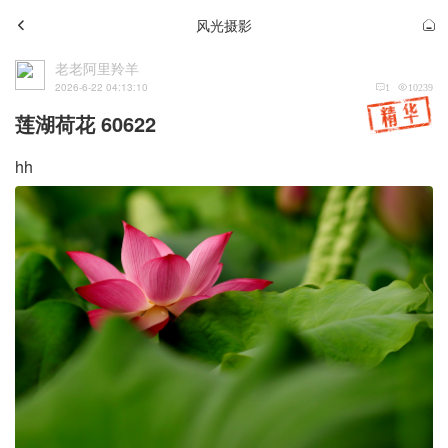
风光摄影
老老阿里羚羊
2026-6-22 04:13:10
1
10239
莲湖荷花 60622
hh