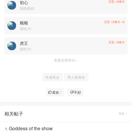
初心
元宝 +3
体力
我很喜欢!
顺顺
元宝 +2
体力 +2
很给力!
虎王
元宝 +3
体力
很给力!
查看全部评分
性感美女
男人都喜欢
喜欢
1
不好
相关帖子
更多
Goddess of the show