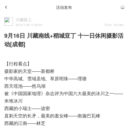
活动发布
川藏路上
2015-7-28 17:22:53
129
13461
9月16日 川藏南线+稻城亚丁 十一日休闲摄影活
动[成都]
【行程看点】
摄影家的天堂——新都桥
中华高城、雪域圣地、草原明珠——理塘
西天瑶池——然乌湖
被《中国国家地理》杂志评为中国六大最美的冰川之一——
米堆冰川
西藏的小瑞士——波密
直刺天空的长矛，最美的羞女峰——南迦巴瓦峰
西藏的江南——林芝