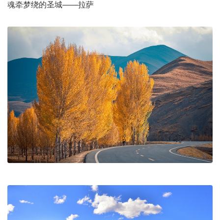
魂牵梦绕的圣城——拉萨