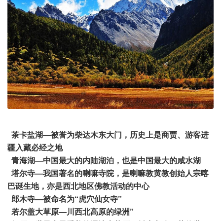
茶卡盐湖—被誉为柴达木东大门，历史上是商贾、游客进
疆入藏必经之地
青海湖—中国最大的内陆湖泊，也是中国最大的咸水湖
塔尔寺—我国著名的喇嘛寺院，是喇嘛教黄教创始人宗喀
巴诞生地，亦是西北地区佛教活动的中心
郎木寺—被命名为“虎穴仙女寺”
若尔盖大草原—川西北高原的绿洲”