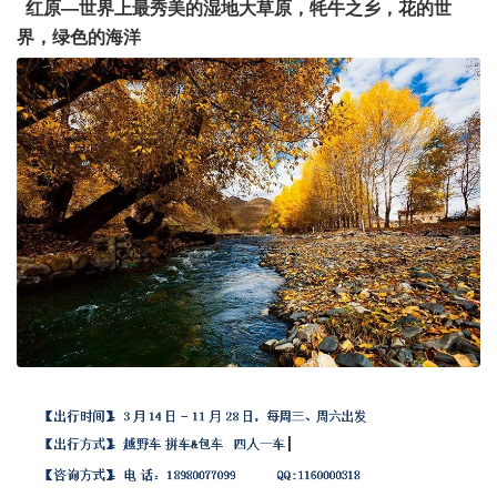
红原—世界上最秀美的湿地大草原，牦牛之乡，花的世
界，绿色的海洋