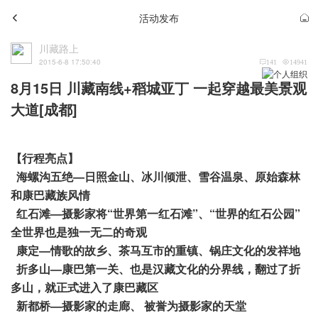
活动发布
川藏路上
2015-6-8 17:50:40
141
14941
8月15日 川藏南线+稻城亚丁 一起穿越最美景观
大道[成都]
【行程亮点】
海螺沟五绝—日照金山、冰川倾泄、雪谷温泉、原始森林
和康巴藏族风情
红石滩—摄影家将“世界第一红石滩”、“世界的红石公园”
全世界也是独一无二的奇观
康定—情歌的故乡、茶马互市的重镇、锅庄文化的发祥地
折多山—康巴第一关、也是汉藏文化的分界线，翻过了折
多山，就正式进入了康巴藏区
新都桥—摄影家的走廊、 被誉为摄影家的天堂