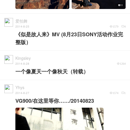
11
爱拍舞
2014-8-25
1579
4
《似是故人来》MV (8月23日SONY活动作业完
整版）
Kingsley
2014-8-28
1264
一个像夏天一个像秋天（转载）
Yhys
2014-8-27
1574
1
VG900/在这里等你……/20140823