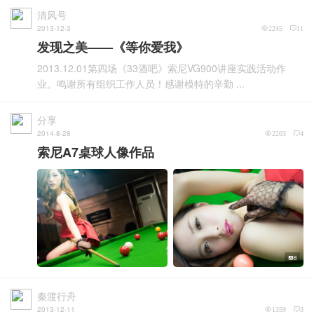
清风号
2013-12-3
2245
11
发现之美——《等你爱我》
2013.12.01第四场《33酒吧》索尼VG900讲座实践活动作
业。鸣谢所有组织工作人员！感谢模特的辛勤 ...
分享
2014-8-28
2203
4
索尼A7桌球人像作品
8
秦渡行舟
2013-12-11
1359
3