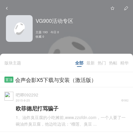
VG900活动专区
主题 193 今日 0
收藏 0
版块主题
全部
最新
热门
热帖
精华
会声会影X5下载与安装（激活版）
置顶
吧唧092292
2015-9-25
992
欧菲德尼打骂骗子
1、油炸臭豆腐的小吃摊前,www.zzofdn.com，一个人要了一
碗油炸臭豆腐，他边吃边说：“榴莲、臭豆 ...