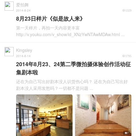
爱拍舞
2014-8-24
1329
8月23日样片《似是故人来》
第一天样片，再拍一天内容更丰富
http://v.youku.com/v_show/id_XNzYwNTAwMDAw.html ...
Kingsley
2014-8-14
1795
2014年8月23、24第二季微拍摄体验创作活动征
集剧本啦
还在为自己写出好剧本没人识货伤心吗？ 还在为自己写出好
剧本没人采用发愁吗？一切都不是问题 ...
7