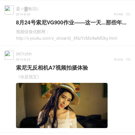
鎏☆▓哋泪□
2014-8-30
1408
1
8月24号索尼VG900作业——这一天...那些年...
视频链接优酷网：
http://v.youku.com/v_show/id_XNzYzMzAwMDky.html
067rzhh
2014-8-24
1636
2
索尼无反相机A7视频拍摄体验
《你是我宝》