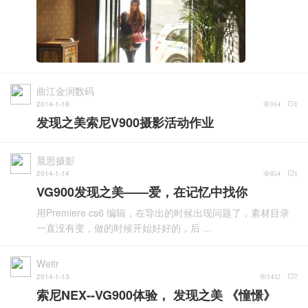
曲江金润数码
2014-1-18
914
1
发现之美索尼V900摄影活动作业
晨思摄影
2014-1-14
854
1
VG900发现之美——爱，在记忆中找你
用Premiere cs6 编辑，在导出的时候出现问题了，素材目录
一直没有变，做的时候开始好好的，后 ...
Weitr
2014-1-13
1432
7
索尼NEX--VG900体验， 发现之美 《憧憬》