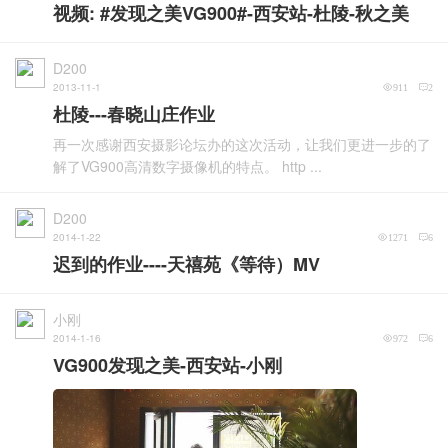
视频: #发现之美VG900#-西安站-杜陵-秋之美
D200
2013-11-1
911
2
杜陵---春晓山庄作业
再一次感谢西安摄影论坛办的这次活动，让我们更进一步的了
解了VG900高清数字摄像机的特点。 http ...
D200
2014-1-22
1271
6
迟到的作业----天禧苑《等待）MV
小刚
2014-1-16
972
6
VG900发现之美-西安站-小刚