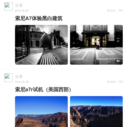
分享
2014-8-28
2123
1
索尼A7体验黑白建筑
8
分享
2014-8-28
2220
4
索尼a7r试机（美国西部）