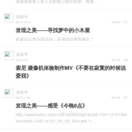
感谢老师和工作人员的热心指导帮助，鸣谢 ...
清风号
2013-10-31
1024
5
发现之美——寻找梦中的小木屋
多谢论坛举办的活动，多谢组织者和麻豆！
清风号
2013-9-8
1184
8
索尼 摄像机体验制作MV《不要在寂寞的时候说
爱我》
清风号
2014-1-16
1246
5
发现之美——感受《今晚8点》
http://www.tudou.com/v/SFfu0R632g0/&rpid=104114121&re
sourceId=104114121_04_05_99/v.swf "> ...