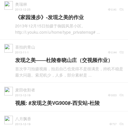
奥瑞林
2013-12-25
1141
1
《家园漫步》-发现之美的作业
2013年12月15日拍摄于御园风景小区。
http://i.youku.com/u/home/type_privatemsg# ...
喜拍的青山
2013-11-1
1144
2
发现之美——杜陵春晓山庄（交视频作业）
首次学习拍摄视频，拍后自己也觉得不是很满意，持机不稳是
最大问题。索尼机少，人多，部分素材是 ...
麦田收割者
2013-12-19
1033
1
视频: #发现之美VG900#-西安站-杜陵
八月飘香
2013-12-19
757
1