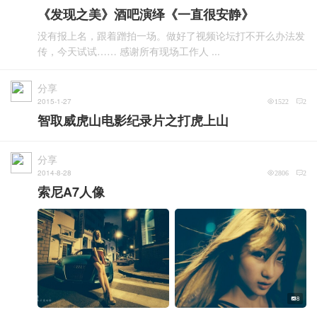
《发现之美》酒吧演绎《一直很安静》
没有报上名，跟着蹭拍一场。做好了视频论坛打不开么办法发
传，今天试试…… 感谢所有现场工作人 ...
分享
2015-1-27
1522
2
智取威虎山电影纪录片之打虎上山
分享
2014-8-28
2806
2
索尼A7人像
8