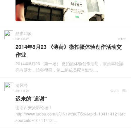
酷影印象
2014-8-26
1231
2014年8月23 《薄荷》微拍摄体验创作活动交
作业
2014年8月23（第一场） 微拍摄体验创作活动，演员年轻漂
亮有活力，设备很强，第二组成员配合默契 ...
清风号
2014-8-24
1414
5
迟来的“道谢”
谢谢西安摄影论坛！
http://www.tudou.com/v/JiN1wca6TSo/&rpid=104114121&re
sourceId=10411412 ...