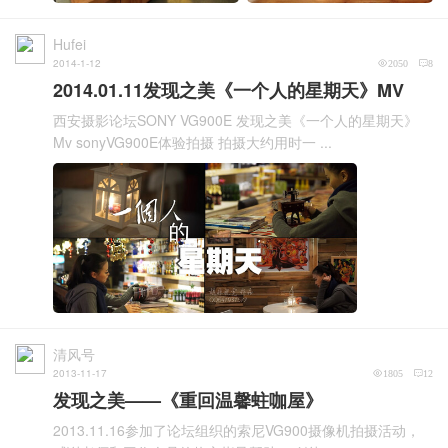
Hufei
2014-1-12
2050
8
2014.01.11发现之美《一个人的星期天》MV
西安摄影论坛SONY VG900E 发现之美《一个人的星期天》
Mv sonyVG900E体验拍摄 拍摄大约用时一 ...
清风号
2013-11-17
1805
12
发现之美——《重回温馨蛀咖屋》
2013.11.16参加了论坛组织的索尼VG900摄像机拍摄活动，