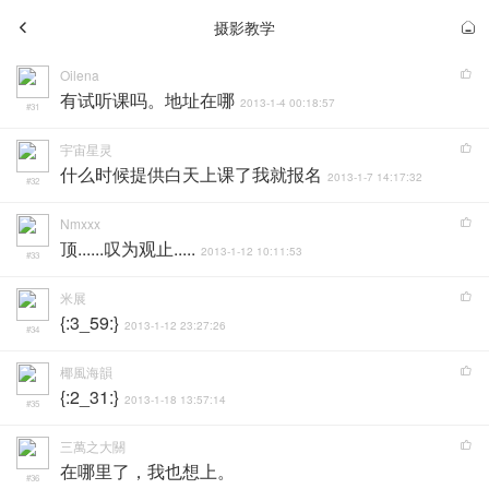
摄影教学
Oilena
有试听课吗。地址在哪
2013-1-4 00:18:57
#31
宇宙星灵
什么时候提供白天上课了我就报名
2013-1-7 14:17:32
#32
Nmxxx
顶......叹为观止.....
2013-1-12 10:11:53
#33
米展
{:3_59:}
2013-1-12 23:27:26
#34
椰風海韻
{:2_31:}
2013-1-18 13:57:14
#35
三萬之大關
在哪里了，我也想上。
#36