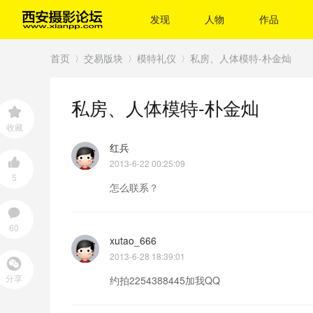
发现
人物
作品
首页
交易版块
模特礼仪
私房、人体模特-朴金灿
私房、人体模特-朴金灿
›
›
›
收藏
红兵
2013-6-22 00:25:09
5
怎么联系？
60
xutao_666
2013-6-28 18:39:01
分享
约拍2254388445加我QQ