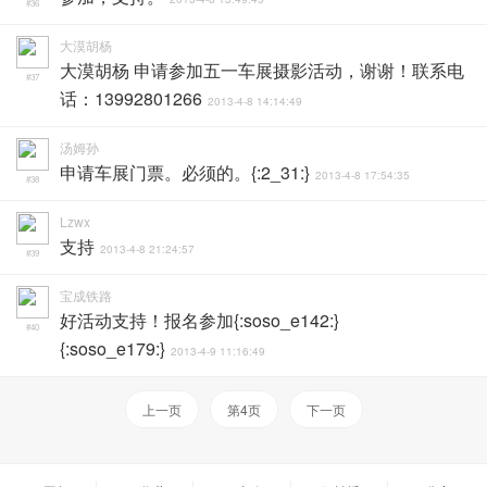
#36
大漠胡杨
大漠胡杨 申请参加五一车展摄影活动，谢谢！联系电
#37
话：13992801266
2013-4-8 14:14:49
汤姆孙
申请车展门票。必须的。{:2_31:}
2013-4-8 17:54:35
#38
Lzwx
支持
2013-4-8 21:24:57
#39
宝成铁路
好活动支持！报名参加{:soso_e142:}
#40
{:soso_e179:}
2013-4-9 11:16:49
上一页
第4页
下一页