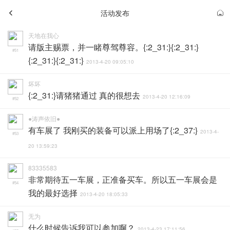
活动发布
天地在我心
请版主赐票，并一睹尊驾尊容。{:2_31:}{:2_31:}
#51
{:2_31:}{:2_31:}
2013-4-20 09:05:10
坏坏
{:2_31:}请猪猪通过 真的很想去
2013-4-20 12:16:09
#52
●涛声依旧●
有车展了 我刚买的装备可以派上用场了{:2_37:}
2013-4-
#53
20 13:59:23
83335583
非常期待五一车展，正准备买车。所以五一车展会是
#54
我的最好选择
2013-4-20 18:05:33
无为
什么时候告诉我可以参加啊？
2013-4-23 17:11:56