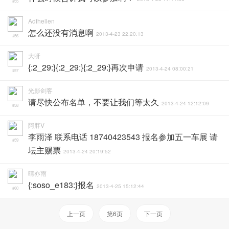
#55
Adfhellen
怎么还没有消息啊
2013-4-23 22:20:13
#56
大呀
{:2_29:}{:2_29:}{:2_29:}再次申请
2013-4-24 08:00:21
#57
光影剑客
请尽快公布名单，不要让我们等太久
2013-4-24 12:12:09
#58
阿胖V
李雨泽 联系电话 18740423543 报名参加五一车展 请
#59
坛主赐票
2013-4-24 20:19:52
晴亦雨
{:soso_e183:}报名
2013-4-25 15:12:44
#60
上一页
第6页
下一页