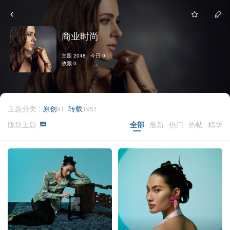
商业时尚
主题 2048 今日 0
收藏 0
主题分类 :
原创
转载
91
1951
版块主题
全部
最新
热门
热帖
精华