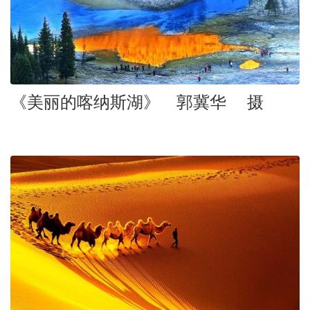
《美丽的喀纳斯湖》 郭冀华 摄