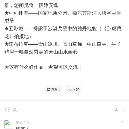
群，悠闲觅食、恬静安逸
可可托海——国家地质公园、额尔齐斯河大峡谷巨岩
★
裂壁
五彩城——裸露于沙漠戈壁中的雅丹地貌（《卧虎藏
★
龙》拍摄地）
江布拉克——雪山冰川、高山草甸、中山森林、牛羊
★
毡房一幅自然秀美的天山山水画卷
大家有什么好作品，希望可以交流！
喜欢
2
不好
1 回复
把酒临风
漂亮！