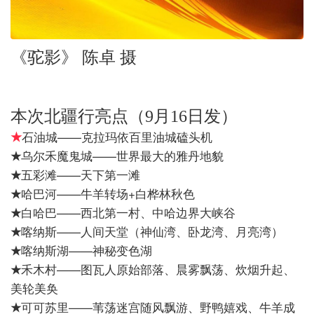
《驼影》 陈卓 摄
本次北疆行亮点（9月16日发）
★
石油城——克拉玛依百里油城磕头机
乌尔禾魔鬼城——世界最大的雅丹地貌
★
五彩滩——天下第一滩
★
哈巴河——牛羊转场+白桦林秋色
★
白哈巴——西北第一村、中哈边界大峡谷
★
喀纳斯——人间天堂（神仙湾、卧龙湾、月亮湾）
★
喀纳斯湖——神秘变色湖
★
禾木村——图瓦人原始部落、晨雾飘荡、炊烟升起、
★
美轮美奂
可可苏里——苇荡迷宫随风飘游、野鸭嬉戏、牛羊成
★