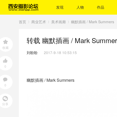
发现
人物
作品
首页
商业艺术
美术画廊
幽默插画 / Mark Summers
转载
幽默插画 / Mark Summer
›
›
›
收藏
刘盼盼
2017-9-18 10:53:15
0
幽默插画 / Mark Summers
0
分享