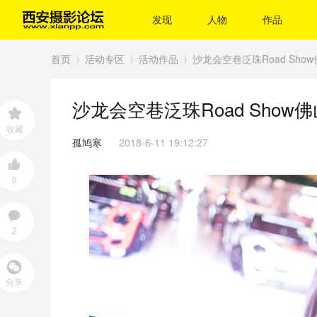
发现
人物
作品
首页
活动专区
活动作品
沙龙会空巷泛珠Road Sho
沙龙会空巷泛珠Road Show
›
›
›
收藏
孤鸠寒
2018-6-11 19:12:27
0
2
分享