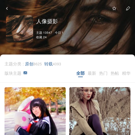
人像摄影
主题 13547 今日 1
收藏 24
主题分类 :
原创
转载
8625
4093
版块主题
全部
最新
热门
热帖
精华