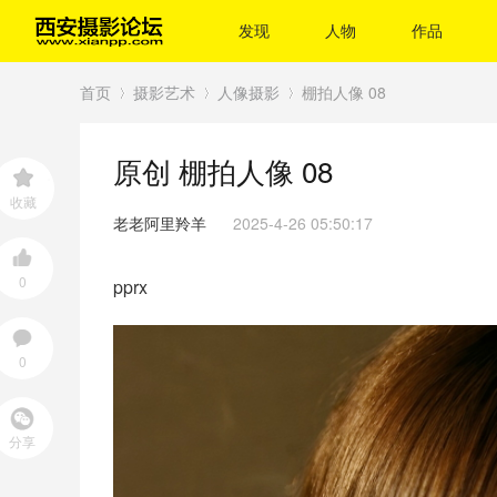
发现
人物
作品
首页
摄影艺术
人像摄影
棚拍人像 08
原创
棚拍人像 08
›
›
›
收藏
老老阿里羚羊
2025-4-26 05:50:17
0
pprx
0
分享