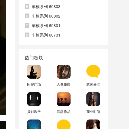
5
车模系列 60803
6
车模系列 60802
7
车模系列 60801
8
车模系列 60731
热门板块
闲聊广场
人像摄影
意见受理
摄影教学
活动作品
商业时尚