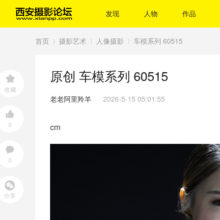
发现
人物
作品
首页
摄影艺术
人像摄影
车模系列 60515
原创
车模系列 60515
›
›
›
收藏
老老阿里羚羊
2026-5-15 05:01:55
0
cm
0
分享