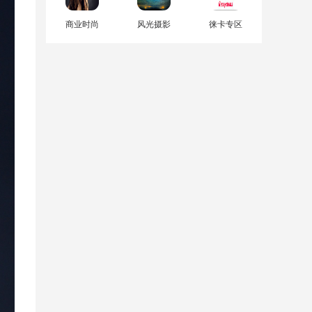
商业时尚
风光摄影
徕卡专区