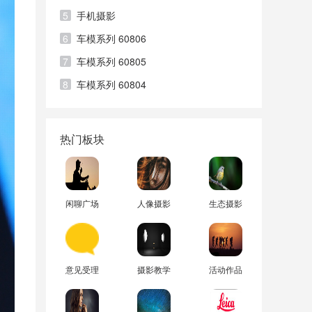
5
手机摄影
6
车模系列 60806
7
车模系列 60805
8
车模系列 60804
热门板块
闲聊广场
人像摄影
生态摄影
意见受理
摄影教学
活动作品