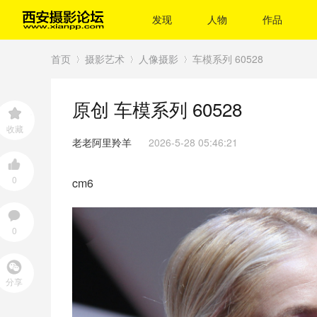
发现
人物
作品
首页
摄影艺术
人像摄影
车模系列 60528
原创
车模系列 60528
›
›
›
收藏
老老阿里羚羊
2026-5-28 05:46:21
0
cm6
0
分享