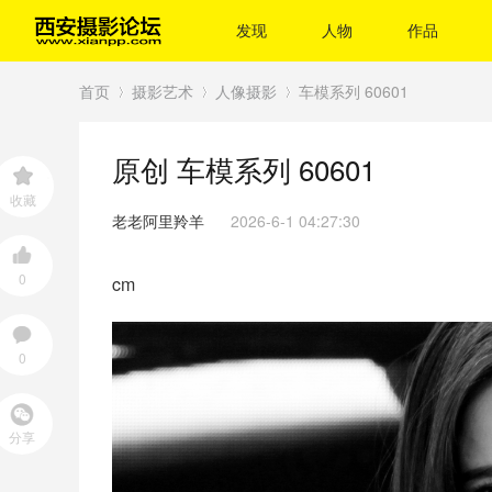
发现
人物
作品
首页
摄影艺术
人像摄影
车模系列 60601
原创
车模系列 60601
›
›
›
收藏
老老阿里羚羊
2026-6-1 04:27:30
0
cm
0
分享