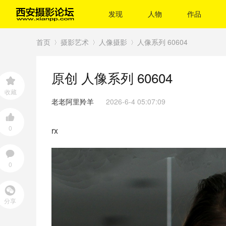
发现
人物
作品
首页
摄影艺术
人像摄影
人像系列 60604
原创
人像系列 60604
›
›
›
收藏
老老阿里羚羊
2026-6-4 05:07:09
0
rx
0
分享