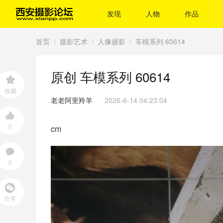
发现
人物
作品
首页
摄影艺术
人像摄影
车模系列 60614
原创
车模系列 60614
›
›
›
收藏
老老阿里羚羊
2026-6-14 04:23:04
0
cm
0
分享