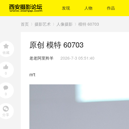
发现
人物
作品
首页
摄影艺术
人像摄影
模特 60703
原创
模特 60703
›
›
›
收藏
老老阿里羚羊
2026-7-3 05:51:40
0
m't
0
分享