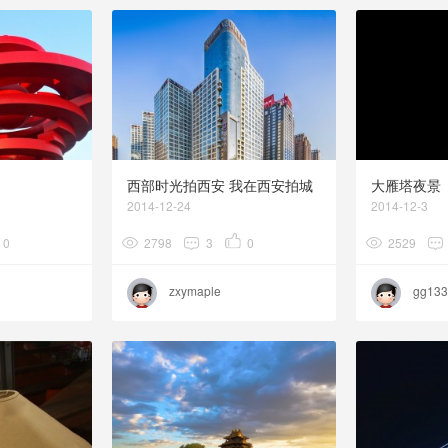
西部时光拍西安 我在西安拍城
大雁塔夜景
市建筑风光 西安各处的建筑图
2014-12-24
2014-12-3
片
0
2798
3
0
2529
zxymaple
gg133