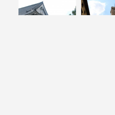
长春的小 鬼 子神武殿
意大利 - 一个充
2014-1-23
2014-1-23
3398
1
0
2002
0
天地在我心
大雁塔