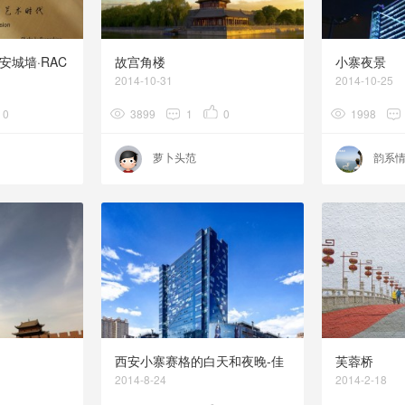
安城墙·RAC
故宫角楼
小寨夜景
2014-10-31
2014-10-25
0
3899
1
0
1998
萝卜头范
韵系
西安小寨赛格的白天和夜晚-佳
芙蓉桥
能移轴镜头拍摄
2014-8-24
2014-2-18