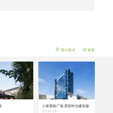
图片模式
新窗
居
小寨赛格广场 西部时光建筑摄
影 西安拍建筑
2015-5-29