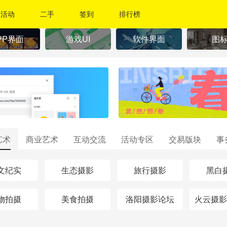
活动
二手
签到
排行榜
PP界面
游戏UI
软件界面
图
艺术
商业艺术
互动交流
活动专区
交易版块
事
文纪实
生态摄影
旅行摄影
黑白
物拍摄
美食拍摄
洛阳摄影论坛
火云摄影