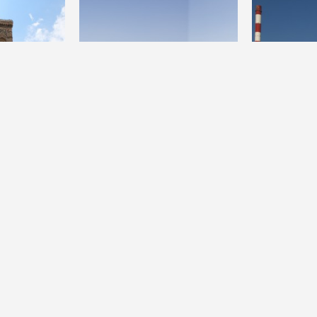
满艺术的国家
雨 后 春 笋 西 高 新
蓝天下的大
2014-1-23
2014-1-5
0
2013
3
0
3044
录把6720
宝成