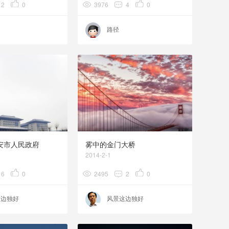
2
0
3976
4
0
路径
安市人民政府
雾中的金门大桥
2014-2-1
6
0
2495
2
0
这边独好
风景这边独好