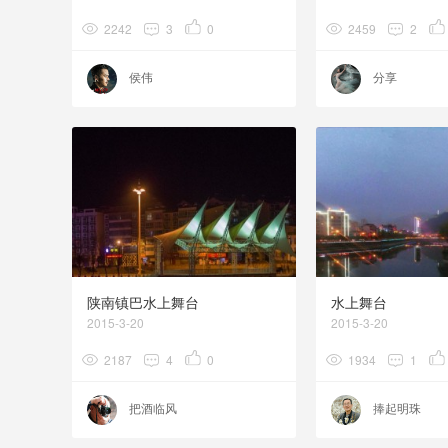
2242
3
0
2459
2
侯伟
分享
陕南镇巴水上舞台
水上舞台
2015-3-20
2015-3-20
2187
4
0
1934
1
把酒临风
捧起明珠