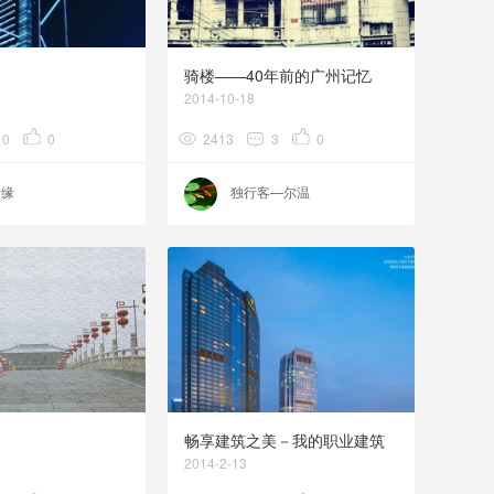
骑楼——40年前的广州记忆
2014-10-18
0
0
2413
3
0
情缘
独行客—尔温
畅享建筑之美－我的职业建筑
摄影之路
2014-2-13