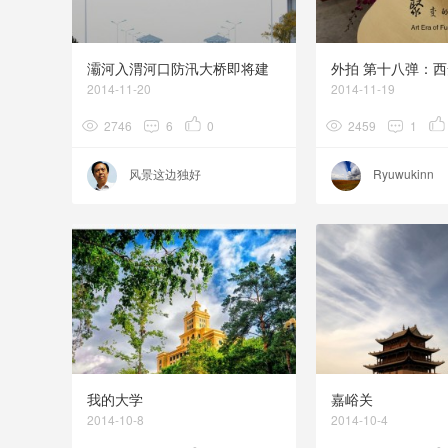
灞河入渭河口防汛大桥即将建
外拍 第十八弹：西
成通车（现场实拍）
2014-11-20
2014-11-19
2746
6
0
2459
1
风景这边独好
Ryuwukinn
我的大学
嘉峪关
2014-10-8
2014-10-4