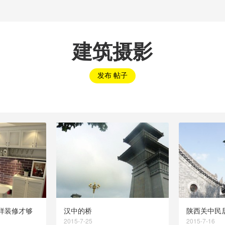
建筑摄影
发布 帖子
样装修才够
汉中的桥
陕西关中民
2015-7-25
2015-7-16