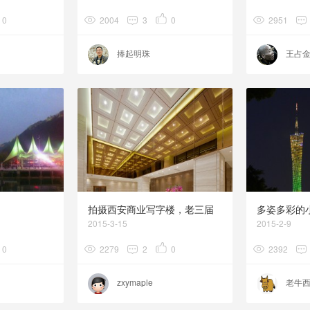
0
2004
3
0
2951
捧起明珠
王占
拍摄西安商业写字楼，老三届
多姿多彩的
首座，摄影图片
2015-3-15
2015-2-9
0
2279
2
0
2392
zxymaple
老牛