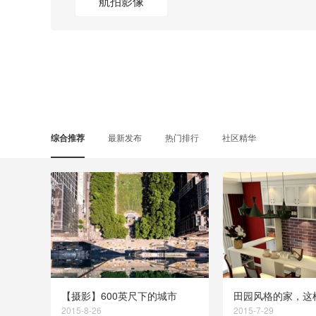
航拍影像
综合推荐
最新发布
热门排行
社区精华
【摄影】600英尺下的城市
田园风格的家，这
浪漫！
2015-8-26
2015-7-29