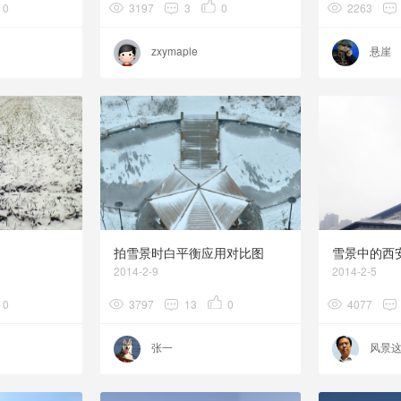
0
3197
3
0
2263
zxymaple
悬崖
拍雪景时白平衡应用对比图
雪景中的西
2014-2-9
2014-2-5
0
3797
13
0
4077
张一
风景