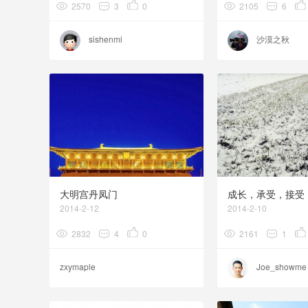
2570
3
0
2105
6
sishenmi
沙漠之秋
大明宫丹凤门
成长，承受，接受
2014-2-12
2014-2-10
2832
4
0
2161
1
zxymaple
Joe_showme