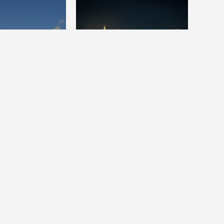
唐户县第二发电厂
城墙夜景
2014-1-3
10
0
2611
2
0
铁路
Dio2013