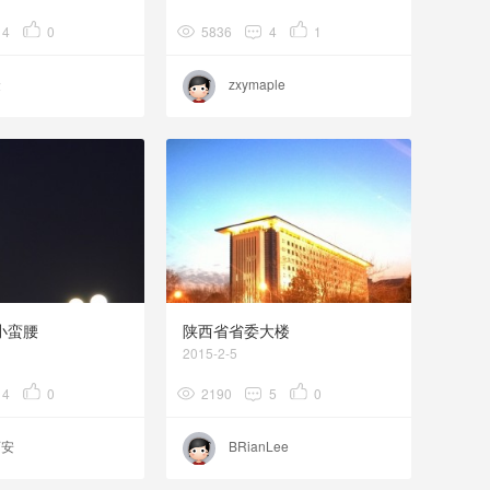
4
0
5836
4
1
金
zxymaple
小蛮腰
陕西省省委大楼
2015-2-5
4
0
2190
5
0
西安
BRianLee